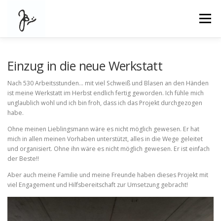
Zum
Inhalt
Menü
springen
ÜBER
GALERIE
TEAM
AKTUELLES
Einzug in die neue Werkstatt
Nach 530 Arbeitsstunden… mit viel Schweiß und Blasen an den Händen
ist meine Werkstatt im Herbst endlich fertig geworden. Ich fühle mich
KONTAKT
unglaublich wohl und ich bin froh, dass ich das Projekt durchgezogen
habe.
Ohne meinen Lieblingsmann wäre es nicht möglich gewesen. Er hat
mich in allen meinen Vorhaben unterstützt, alles in die Wege geleitet
und organisiert. Ohne ihn wäre es nicht möglich gewesen. Er ist einfach
der Beste!!
Aber auch meine Familie und meine Freunde haben dieses Projekt mit
viel Engagement und Hilfsbereitschaft zur Umsetzung gebracht!