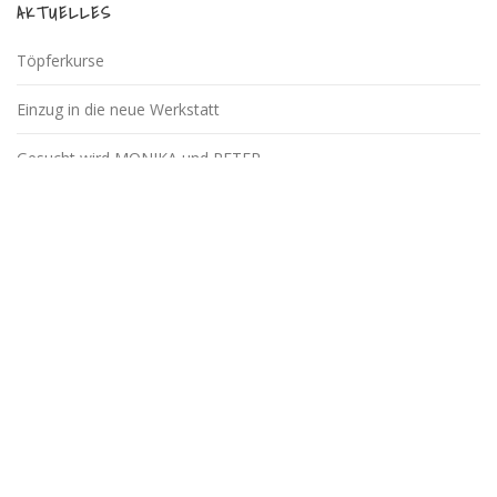
AKTUELLES
Töpferkurse
Einzug in die neue Werkstatt
Gesucht wird MONIKA und PETER
Klo-Männle
für die Götzner Kinder
BLEIB‘ AUF DEM LAUFENDEN