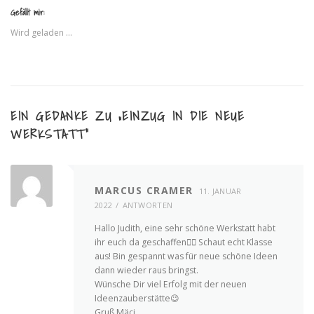
Gefällt mir:
Wird geladen …
EIN GEDANKE ZU „
EINZUG IN DIE NEUE
WERKSTATT
“
MARCUS CRAMER
11. JANUAR
2022
ANTWORTEN
Hallo Judith, eine sehr schöne Werkstatt habt
ihr euch da geschaffen👍🏻 Schaut echt Klasse
aus! Bin gespannt was für neue schöne Ideen
dann wieder raus bringst.
Wünsche Dir viel Erfolg mit der neuen
Ideenzauberstätte😉
Gruß Mäci